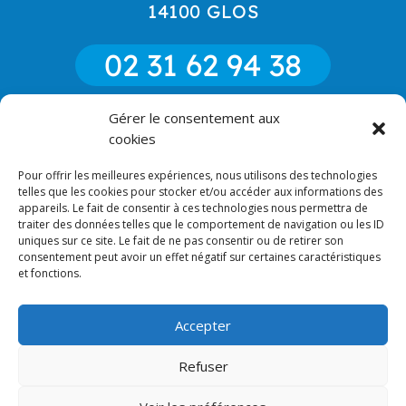
14100 GLOS
02 31 62 94 38
Gérer le consentement aux
06 85 52 18 90
cookies
Pour offrir les meilleures expériences, nous utilisons des technologies
CONTACT
telles que les cookies pour stocker et/ou accéder aux informations des
appareils. Le fait de consentir à ces technologies nous permettra de
traiter des données telles que le comportement de navigation ou les ID
uniques sur ce site. Le fait de ne pas consentir ou de retirer son
consentement peut avoir un effet négatif sur certaines caractéristiques
et fonctions.
RECHERCHES FRÉQUENTES
Accepter
Refuser
2023 © Miroiterie du Pays d'Auge - Tous droits réservés |
Site & photos :