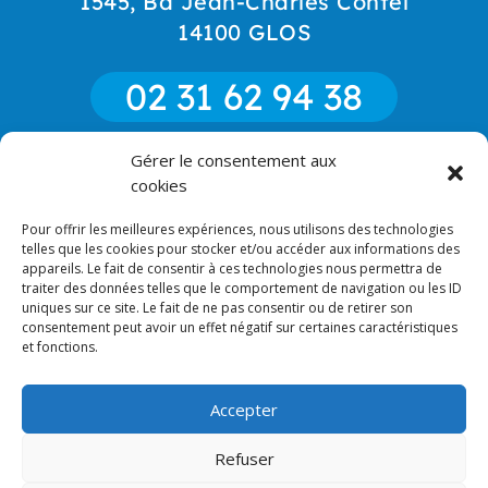
1545, Bd Jean-Charles Contel
14100 GLOS
02 31 62 94 38
Gérer le consentement aux
06 85 52 18 90
cookies
Pour offrir les meilleures expériences, nous utilisons des technologies
CONTACT
telles que les cookies pour stocker et/ou accéder aux informations des
appareils. Le fait de consentir à ces technologies nous permettra de
traiter des données telles que le comportement de navigation ou les ID
uniques sur ce site. Le fait de ne pas consentir ou de retirer son
consentement peut avoir un effet négatif sur certaines caractéristiques
et fonctions.
RECHERCHES FRÉQUENTES
Accepter
Refuser
2023 © Miroiterie du Pays d'Auge - Tous droits réservés |
Site & photos :