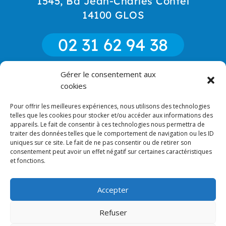
1545, Bd Jean-Charles Contel
14100 GLOS
02 31 62 94 38
Gérer le consentement aux
06 85 52 18 90
cookies
Pour offrir les meilleures expériences, nous utilisons des technologies
CONTACT
telles que les cookies pour stocker et/ou accéder aux informations des
appareils. Le fait de consentir à ces technologies nous permettra de
traiter des données telles que le comportement de navigation ou les ID
uniques sur ce site. Le fait de ne pas consentir ou de retirer son
consentement peut avoir un effet négatif sur certaines caractéristiques
et fonctions.
RECHERCHES FRÉQUENTES
Accepter
Refuser
2023 © Miroiterie du Pays d'Auge - Tous droits réservés |
Site & photos :