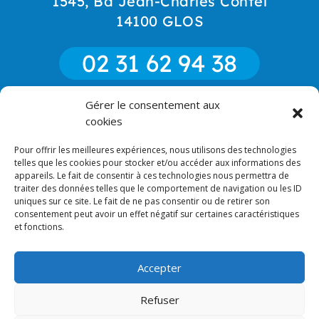
1545, Bd Jean-Charles Contel
14100 GLOS
02 31 62 94 38
Gérer le consentement aux
06 85 52 18 90
cookies
Pour offrir les meilleures expériences, nous utilisons des technologies
CONTACT
telles que les cookies pour stocker et/ou accéder aux informations des
appareils. Le fait de consentir à ces technologies nous permettra de
traiter des données telles que le comportement de navigation ou les ID
uniques sur ce site. Le fait de ne pas consentir ou de retirer son
consentement peut avoir un effet négatif sur certaines caractéristiques
et fonctions.
RECHERCHES FRÉQUENTES
Accepter
Refuser
2023 © Miroiterie du Pays d'Auge - Tous droits réservés |
Site & photos :