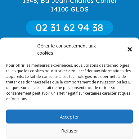
1545, Bd Jean-Charles Contel
14100 GLOS
02 31 62 94 38
Gérer le consentement aux
06 85 52 18 90
cookies
Pour offrir les meilleures expériences, nous utilisons des technologies
CONTACT
telles que les cookies pour stocker et/ou accéder aux informations des
appareils. Le fait de consentir à ces technologies nous permettra de
traiter des données telles que le comportement de navigation ou les ID
uniques sur ce site. Le fait de ne pas consentir ou de retirer son
consentement peut avoir un effet négatif sur certaines caractéristiques
et fonctions.
RECHERCHES FRÉQUENTES
Accepter
Refuser
2023 © Miroiterie du Pays d'Auge - Tous droits réservés |
Site & photos :