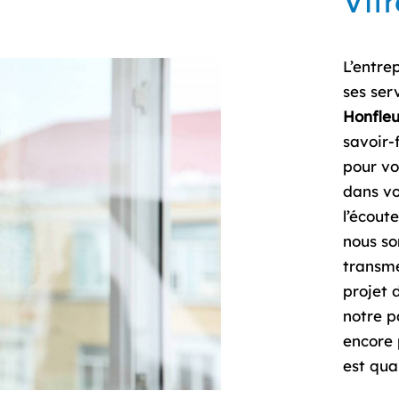
Vit
L’entre
ses ser
Honfleu
savoir-
pour vo
dans vo
l’écout
nous so
transme
projet 
notre p
encore 
est qual