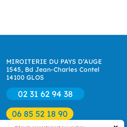
MIROITERIE DU PAYS D’AUGE
1545, Bd Jean-Charles Contel
14100 GLOS
02 31 62 94 38
06 85 52 18 90