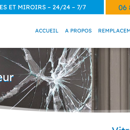
06 
 ET MIROIRS – 24/24 – 7/7
ACCUEIL
A PROPOS
REMPLACEM
eur